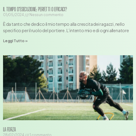
IL TEMPO D’ESECUZIONE: PERFETTI O EFFICACI?
01/05/2024
Nessun commento
È da tanto che dedico il mio tempo alla crescita dei ragazzi, nello
specifico per il ruolo del portiere. L’intento mio e di ogni allenatore
Leggi Tutto »
LA FORZA
28/02/2024
1 commento