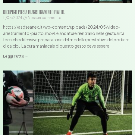
RECUPERO PORTA IN ARRETRAMENTO PIATTO.
11/05/2024
Nessun commento
https://asdseanex.it/wp-content/uploads/2024/05/video-
arretramento-piatto.mov Le andature rientrano nelle gestualità
tecniche difensive preparatorie del modello prestativo del portiere
di calcio. La cura maniacale di questo gesto deve essere
Leggi Tutto »