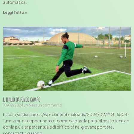
automatica.
Leggi Tutto »
IL RINVIO DA FONDO CAMPO
10/02/2024
Nessun commento
https://asdseanex.it/wp-content/uploads/2024/02/IMG_5504-
1.mov mr. giuseppe ungaro Il come calciare la palla è il gesto tecnico
con la più alta percentuale di difficoltà nel giovane portiere,
soprattutto quando